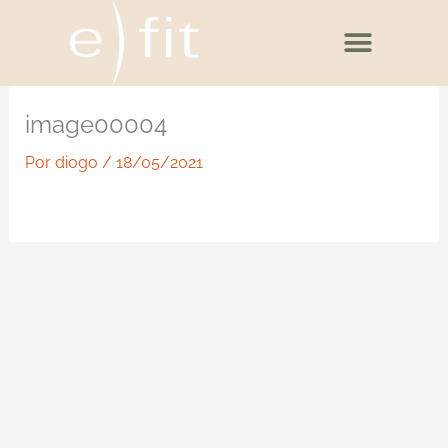
Ir
para
o
conteúdo
image00004
Por
diogo
/
18/05/2021