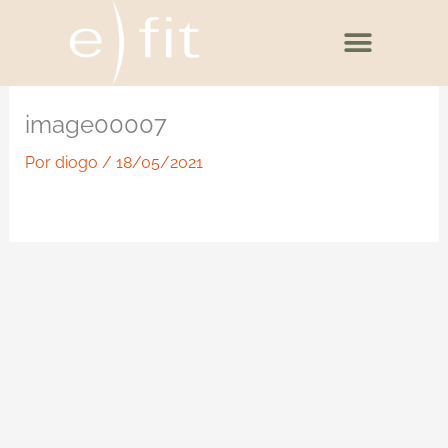
Ir
para
o
conteúdo
image00007
Por
diogo
/
18/05/2021