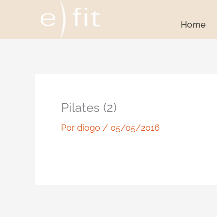
Ir
para
Home
o
conteúdo
Pilates (2)
Por
diogo
/
05/05/2016