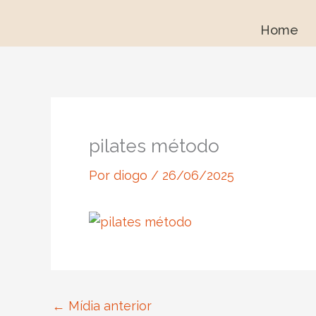
Ir
para
Home
o
conteúdo
pilates método
Por
diogo
/
26/06/2025
←
Mídia anterior