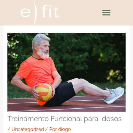
Ir
para
o
conteúdo
Treinamento Funcional para Idosos
/
Uncategorized
/ Por
diogo